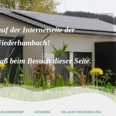
f der Internetseite der
Niederhambach!
ß beim Besuch dieser Seite.
ERLEBNISDORF
GEWERBE
URLAUB UND ERHOLUNG