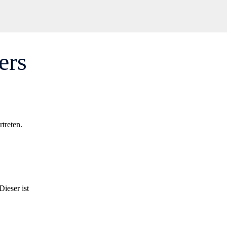
ers
treten.
ieser ist