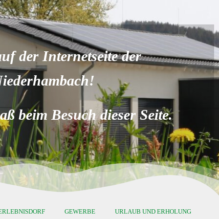
f der Internetseite der
Niederhambach!
ß beim Besuch dieser Seite.
ERLEBNISDORF
GEWERBE
URLAUB UND ERHOLUNG