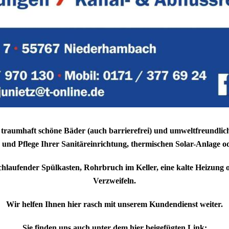
 nur traumhaft schöne Bäder (auch barrierefrei) und umweltfreund
und Pflege Ihrer Sanitäreinrichtung, thermischen Solar-Anlage o
hlaufender Spülkasten, Rohrbruch im Keller, eine kalte Heizung
Verzweifeln.
Wir helfen Ihnen hier rasch mit unserem Kundendienst weiter.
Sie finden uns auch unter dem hier beigefügten Link: