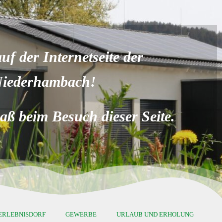
f der Internetseite der
Niederhambach!
ß beim Besuch dieser Seite.
ERLEBNISDORF
GEWERBE
URLAUB UND ERHOLUNG